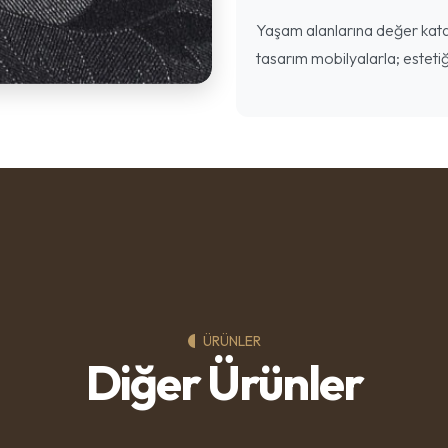
Yaşam alanlarına değer katan
tasarım mobilyalarla; estetiğ
ÜRÜNLER
Diğer Ürünler