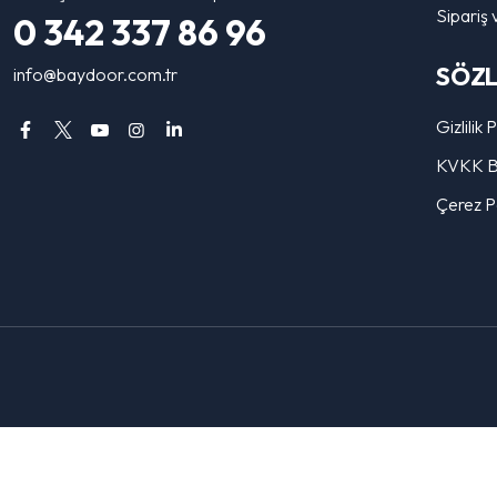
Sipariş 
0 342 337 86 96
SÖZ
info@baydoor.com.tr
Gizlilik 
KVKK Bi
Çerez Po