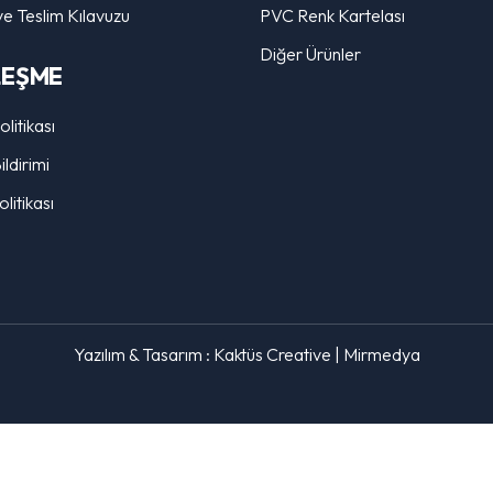
ve Teslim Kılavuzu
PVC Renk Kartelası
Diğer Ürünler
LEŞME
Politikası
ldirimi
litikası
Yazılım & Tasarım :
Kaktüs Creative
|
Mirmedya