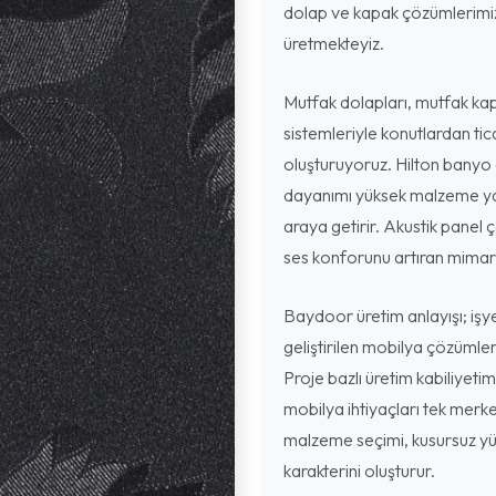
dolap ve kapak çözümlerimizi
üretmekteyiz.
Mutfak dolapları, mutfak kap
sistemleriyle konutlardan ti
oluşturuyoruz. Hilton banyo 
dayanımı yüksek malzeme yap
araya getirir. Akustik panel ç
ses konforunu artıran mimari
Baydoor üretim anlayışı; işyer
geliştirilen mobilya çözümler
Proje bazlı üretim kabiliyeti
mobilya ihtiyaçları tek merke
malzeme seçimi, kusursuz yüz
karakterini oluşturur.