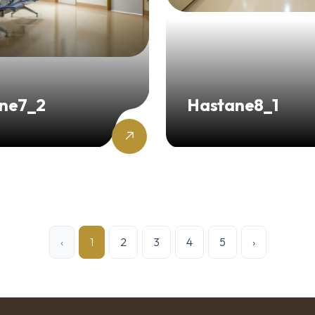
ne7_2
Hastane8_1
‹
1
2
3
4
5
›