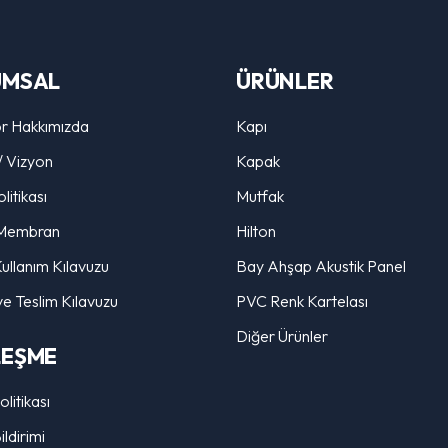
UMSAL
ÜRÜNLER
r Hakkımızda
Kapı
/ Vizyon
Kapak
litikası
Mutfak
Membran
Hilton
ullanım Kılavuzu
Bay Ahşap Akustik Panel
ve Teslim Kılavuzu
PVC Renk Kartelası
Diğer Ürünler
LEŞME
Politikası
ldirimi