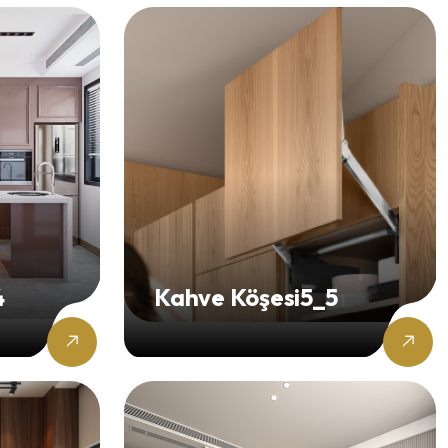
4
Kahve Köşesi5_5