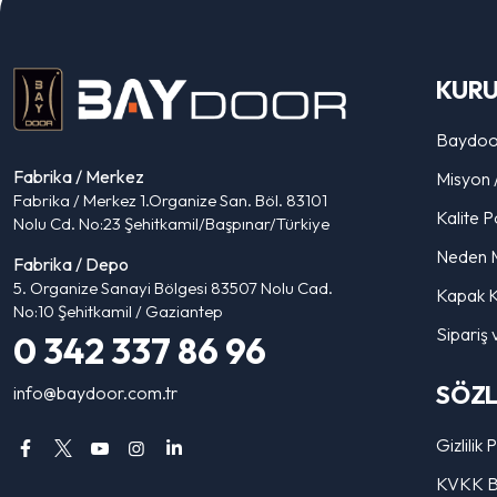
KUR
Baydoo
Fabrika / Merkez
Misyon 
Fabrika / Merkez 1.Organize San. Böl. 83101
Kalite Po
Nolu Cd. No:23 Şehitkamil/Başpınar/Türkiye
Neden 
Fabrika / Depo
5. Organize Sanayi Bölgesi 83507 Nolu Cad.
Kapak K
No:10 Şehitkamil / Gaziantep
Sipariş 
0 342 337 86 96
SÖZ
info@baydoor.com.tr
Gizlilik 
KVKK Bi