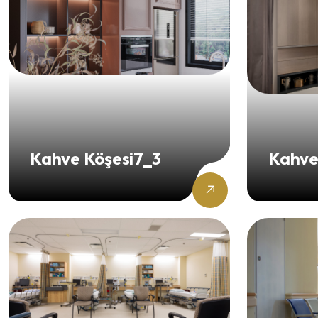
Kahve Köşesi7_3
Kahve