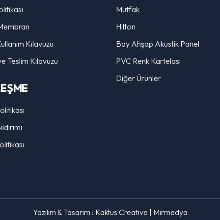
litikası
Mutfak
Membran
Hilton
ullanım Kılavuzu
Bay Ahşap Akustik Panel
ve Teslim Kılavuzu
PVC Renk Kartelası
Diğer Ürünler
LEŞME
Politikası
ldirimi
litikası
Yazılım & Tasarım :
Kaktüs Creative
|
Mirmedya