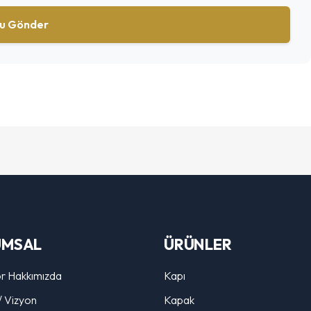
u Gönder
UMSAL
ÜRÜNLER
r Hakkımızda
Kapı
/ Vizyon
Kapak