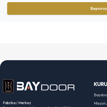
Başvuruy
KUR
Baydoo
Fabrika / Merkez
Misyon 