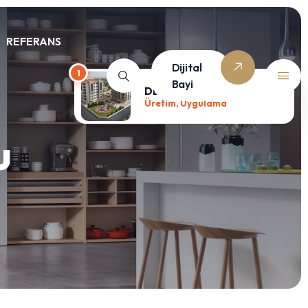
REFERANS
Dijital
1
Bayi
DEV CİTY
Üretim, Uygulama
u