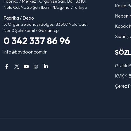
Fabrika / Merkez 1.Organize San. Böl. 83101
Kalite Po
Nolu Cd. No:23 Şehitkamil/Başpınar/Türkiye
Neden 
Fabrika / Depo
5. Organize Sanayi Bölgesi 83507 Nolu Cad.
Kapak K
No:10 Şehitkamil / Gaziantep
Sipariş 
0 342 337 86 96
SÖZ
info@baydoor.com.tr
Gizlilik 
KVKK Bi
Çerez Po