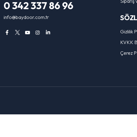
Sipariş 
0 342 337 86 96
SÖZ
info@baydoor.com.tr
Gizlilik 
KVKK Bi
Çerez Po