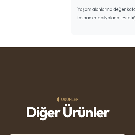
Yaşam alanlarına değer katan
tasarım mobilyalarla; estetiğ
ÜRÜNLER
Diğer Ürünler