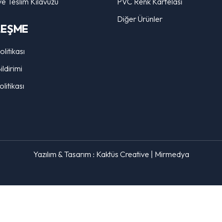
ve Teslim Kılavuzu
PVC Renk Kartelası
Diğer Ürünler
LEŞME
Politikası
ldirimi
litikası
Yazılım & Tasarım :
Kaktüs Creative
|
Mirmedya