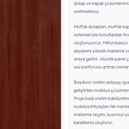
dolap ve kapak çözümlerimizi
üretmekteyiz.
Mutfak dolapları, mutfak kap
sistemleriyle konutlardan ti
oluşturuyoruz. Hilton banyo 
dayanımı yüksek malzeme yap
araya getirir. Akustik panel ç
ses konforunu artıran mimari
Baydoor üretim anlayışı; işyer
geliştirilen mobilya çözümler
Proje bazlı üretim kabiliyeti
mobilya ihtiyaçları tek merke
malzeme seçimi, kusursuz yüz
karakterini oluşturur.