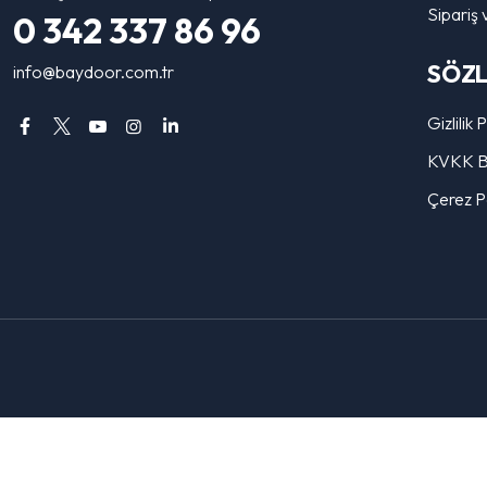
Sipariş 
0 342 337 86 96
SÖZ
info@baydoor.com.tr
Gizlilik 
KVKK Bi
Çerez Po