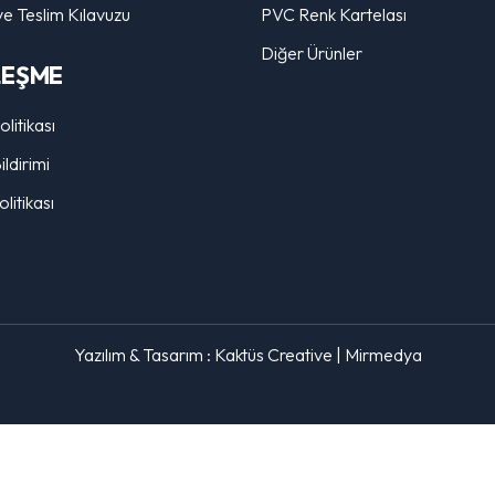
ve Teslim Kılavuzu
PVC Renk Kartelası
Diğer Ürünler
LEŞME
Politikası
ldirimi
litikası
Yazılım & Tasarım :
Kaktüs Creative
|
Mirmedya