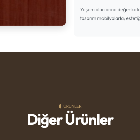
Yaşam alanlarına değer katan
tasarım mobilyalarla; estetiğ
ÜRÜNLER
Diğer Ürünler