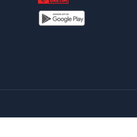
Yangına Dayanıklı Kapı
Kataloglar
Bayi Sipariş Girişi
0 342 337 86 96