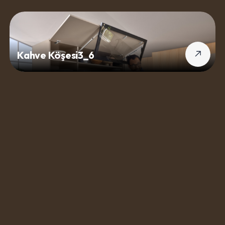
Kahve Köşesi3_6