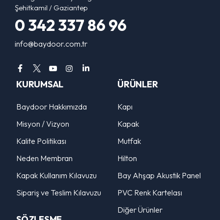
Şehitkamil / Gaziantep
0 342 337 86 96
info@baydoor.com.tr
KURUMSAL
ÜRÜNLER
Baydoor Hakkımızda
Kapı
Misyon / Vizyon
Kapak
Kalite Politikası
Mutfak
Neden Membran
Hilton
Kapak Kullanım Kılavuzu
Bay Ahşap Akustik Panel
Sipariş ve Teslim Kılavuzu
PVC Renk Kartelası
Diğer Ürünler
SÖZLEŞME