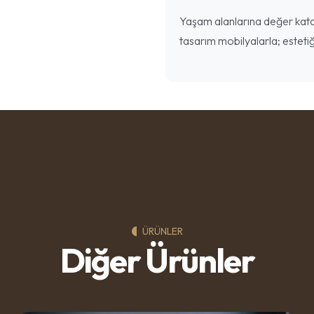
Yaşam alanlarına değer katan
tasarım mobilyalarla; estetiğ
ÜRÜNLER
Diğer Ürünler