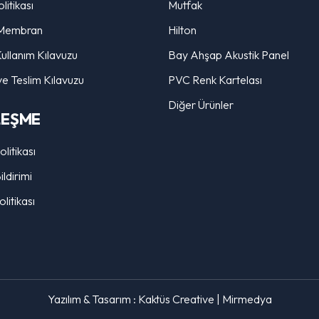
litikası
Mutfak
Membran
Hilton
ullanım Kılavuzu
Bay Ahşap Akustik Panel
ve Teslim Kılavuzu
PVC Renk Kartelası
Diğer Ürünler
LEŞME
Politikası
ldirimi
litikası
Yazılım & Tasarım :
Kaktüs Creative
|
Mirmedya