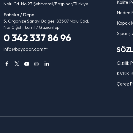
Kalite Po
Nolu Cd. No:23 Şehitkamil/Başpınar/Türkiye
Neden 
Fabrika / Depo
5. Organize Sanayi Bölgesi 83507 Nolu Cad.
Kapak K
No:10 Şehitkamil / Gaziantep
Sipariş 
0 342 337 86 96
SÖZ
info@baydoor.com.tr
Gizlilik 
KVKK Bi
Çerez Po