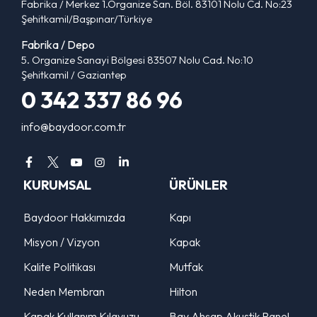
Fabrika / Merkez 1.Organize San. Böl. 83101 Nolu Cd. No:23
Şehitkamil/Başpınar/Türkiye
Fabrika / Depo
5. Organize Sanayi Bölgesi 83507 Nolu Cad. No:10
Şehitkamil / Gaziantep
0 342 337 86 96
info@baydoor.com.tr
KURUMSAL
ÜRÜNLER
Baydoor Hakkımızda
Kapı
Misyon / Vizyon
Kapak
Kalite Politikası
Mutfak
Neden Membran
Hilton
Kapak Kullanım Kılavuzu
Bay Ahşap Akustik Panel